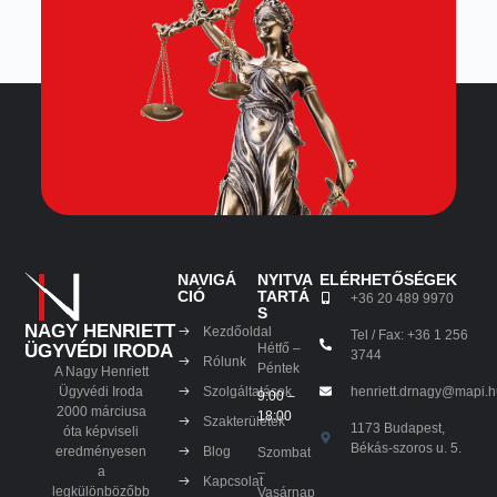
NAVIGÁ
NYITVA
ELÉRHETŐSÉGEK
CIÓ
TARTÁ
+36 20 489 9970
S
NAGY HENRIETT
Kezdőoldal
Tel / Fax: +36 1 256
Hétfő –
ÜGYVÉDI IRODA
3744
Rólunk
Péntek
A Nagy Henriett
Szolgáltatások
henriett.drnagy@mapi.
Ügyvédi Iroda
9:00 –
2000 márciusa
18:00
Szakterületek
1173 Budapest,
óta képviseli
Békás-szoros u. 5.
Blog
eredményesen
Szombat
a
–
Kapcsolat
legkülönbözőbb
Vasárnap