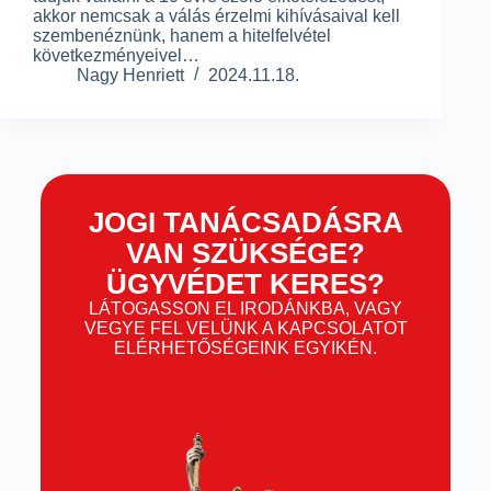
akkor nemcsak a válás érzelmi kihívásaival kell
szembenéznünk, hanem a hitelfelvétel
következményeivel…
Nagy Henriett
2024.11.18.
JOGI TANÁCSADÁSRA
VAN SZÜKSÉGE?
ÜGYVÉDET KERES?
LÁTOGASSON EL IRODÁNKBA, VAGY
VEGYE FEL VELÜNK A KAPCSOLATOT
ELÉRHETŐSÉGEINK EGYIKÉN.